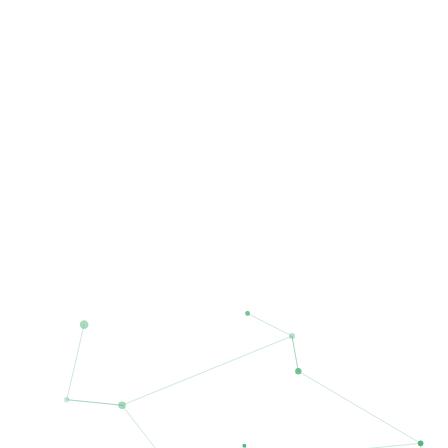
2009
成立
20+
投资企业
1,000+
滙勤及投资组合人员
US$1.5B+
顾问资产规模